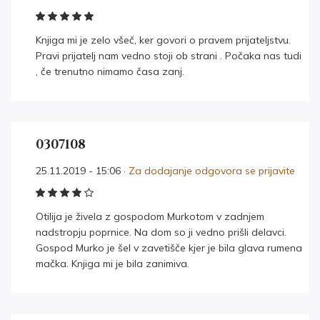
Knjiga mi je zelo všeč, ker govori o pravem prijateljstvu.
Pravi prijatelj nam vedno stoji ob strani . Počaka nas tudi
, če trenutno nimamo časa zanj.
0307108
25.11.2019 - 15:06 ·
Za dodajanje odgovora se prijavite
Otilija je živela z gospodom Murkotom v zadnjem
nadstropju poprnice. Na dom so ji vedno prišli delavci.
Gospod Murko je šel v zavetišče kjer je bila glava rumena
mačka. Knjiga mi je bila zanimiva.