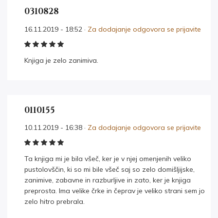
0310828
16.11.2019 - 18:52 ·
Za dodajanje odgovora se prijavite
Knjiga je zelo zanimiva.
0110155
10.11.2019 - 16:38 ·
Za dodajanje odgovora se prijavite
Ta knjiga mi je bila všeč, ker je v njej omenjenih veliko
pustolovščin, ki so mi bile všeč saj so zelo domišljijske,
zanimive, zabavne in razburljive in zato, ker je knjiga
preprosta. Ima velike črke in čeprav je veliko strani sem jo
zelo hitro prebrala.