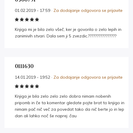
01.02.2019 - 17:59 ·
Za dodajanje odgovora se prijavite
Knjiga mi je bila zelo všeč, ker je govorila o zelo lepih in
zanimivih stvari. Dala sem ji 5 zvezdic.????????????????
0111630
14.01.2019 - 19:52 ·
Za dodajanje odgovora se prijavite
Knjiga je bila zelo zelo zelo dobra nimam nobenih
pripomb in če ta komentar gledate pojte brat to knjigo in
nimam pač nič več za povedat tako da nič berte jo in lep
dan ali lahko noč še naprej .čau