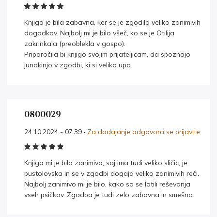
Knjiga je bila zabavna, ker se je zgodilo veliko zanimivih
dogodkov. Najbolj mi je bilo všeč, ko se je Otilija
zakrinkala (preoblekla v gospo).
Priporočila bi knjigo svojim prijateljicam, da spoznajo
junakinjo v zgodbi, ki si veliko upa.
0800029
24.10.2024 - 07:39 ·
Za dodajanje odgovora se prijavite
Knjiga mi je bila zanimiva, saj ima tudi veliko sličic, je
pustolovska in se v zgodbi dogaja veliko zanimivih reči.
Najbolj zanimivo mi je bilo, kako so se lotili reševanja
vseh psičkov. Zgodba je tudi zelo zabavna in smešna.