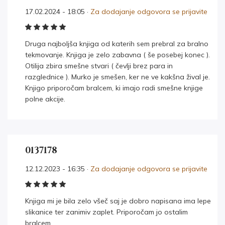
17.02.2024 - 18:05 ·
Za dodajanje odgovora se prijavite
Druga najboljša knjiga od katerih sem prebral za bralno
tekmovanje. Knjiga je zelo zabavna ( še posebej konec ).
Otilija zbira smešne stvari ( čevlji brez para in
razglednice ). Murko je smešen, ker ne ve kakšna žival je.
Knjigo priporočam bralcem, ki imajo radi smešne knjige
polne akcije.
0137178
12.12.2023 - 16:35 ·
Za dodajanje odgovora se prijavite
Knjiga mi je bila zelo všeč saj je dobro napisana ima lepe
slikanice ter zanimiv zaplet. Priporočam jo ostalim
bralcem.