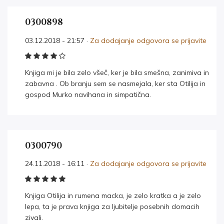
0300898
03.12.2018 - 21:57 ·
Za dodajanje odgovora se prijavite
Knjiga mi je bila zelo všeč, ker je bila smešna, zanimiva in
zabavna . Ob branju sem se nasmejala, ker sta Otilija in
gospod Murko navihana in simpatična.
0300790
24.11.2018 - 16:11 ·
Za dodajanje odgovora se prijavite
Knjiga Otilija in rumena macka, je zelo kratka a je zelo
lepa, ta je prava knjiga za ljubitelje posebnih domacih
zivali.