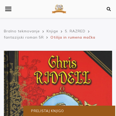
Bralno tekmovanje
Knjige
5. RAZRED
fantazijski roman 5R
Otilija in rumena mačka
PRELISTAJ KNJIGO