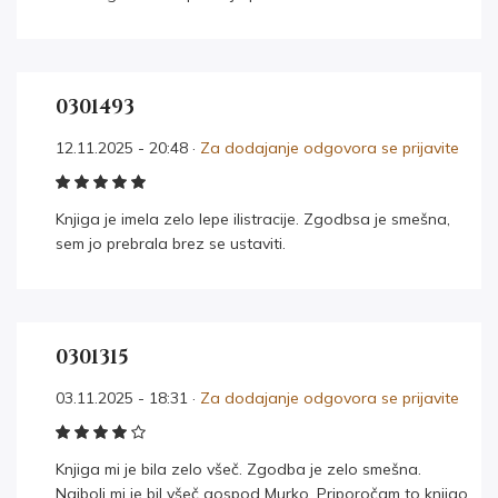
0301493
12.11.2025 - 20:48 ·
Za dodajanje odgovora se prijavite
Knjiga je imela zelo lepe ilistracije. Zgodbsa je smešna,
sem jo prebrala brez se ustaviti.
0301315
03.11.2025 - 18:31 ·
Za dodajanje odgovora se prijavite
Knjiga mi je bila zelo všeč. Zgodba je zelo smešna.
Najbolj mi je bil všeč gospod Murko. Priporočam to knjigo