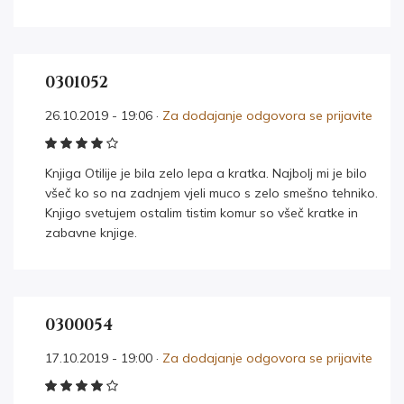
0301052
26.10.2019 - 19:06 ·
Za dodajanje odgovora se prijavite
Knjiga Otilije je bila zelo lepa a kratka. Najbolj mi je bilo
všeč ko so na zadnjem vjeli muco s zelo smešno tehniko.
Knjigo svetujem ostalim tistim komur so všeč kratke in
zabavne knjige.
0300054
17.10.2019 - 19:00 ·
Za dodajanje odgovora se prijavite