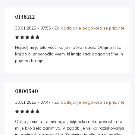
0138212
30.01.2025 - 07:55 ·
Za dodajanje odgovora se prijavite
Najbolj mi je bilo všeč, ko je mačka ropala Otilijino hišo.
Knjigo bi priporočila vsem, ki imajo radi dogodivščine in
prijetno branje.
0800540
30.01.2025 - 07:47 ·
Za dodajanje odgovora se prijavite
Otilija je imela za hišnega ljubljenčka neko pošast in to
mi je bilo zelo zanimivo. V zgodbi je veliko raziskovanja
in zanimivih dogodivščin. Zanimivo je bilo, da je mačka