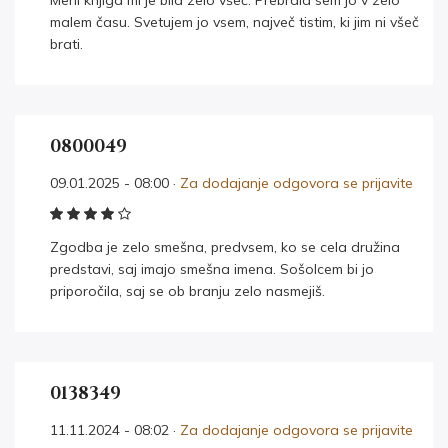
Meni knjiga mi je bila zelo všeč. Prebrala sem jo v zelo
malem času. Svetujem jo vsem, največ tistim, ki jim ni všeč
brati.
0800049
09.01.2025 - 08:00 ·
Za dodajanje odgovora se prijavite
Zgodba je zelo smešna, predvsem, ko se cela družina
predstavi, saj imajo smešna imena. Sošolcem bi jo
priporočila, saj se ob branju zelo nasmejiš.
0138349
11.11.2024 - 08:02 ·
Za dodajanje odgovora se prijavite