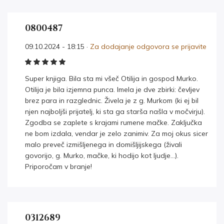
0800487
09.10.2024 - 18:15 ·
Za dodajanje odgovora se prijavite
Super knjiga. Bila sta mi všeč Otilija in gospod Murko.
Otilija je bila izjemna punca. Imela je dve zbirki: čevljev
brez para in razglednic. Živela je z g. Murkom (ki ej bil
njen najboljši prijatelj, ki sta ga starša našla v močvirju).
Zgodba se zaplete s krajami rumene mačke. Zaključka
ne bom izdala, vendar je zelo zanimiv. Za moj okus sicer
malo preveč izmišljenega in domišljijskega (živali
govorijo, g. Murko, mačke, ki hodijo kot ljudje…).
Priporočam v branje!
0312689