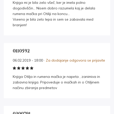
Knjiga mi je bila zelo všeč, ker je imela polno
dogodivščin… Nisem dobro razumela kaj je delala
rumena mačka pri Otiliji na koncu…
Vseeno je bila zelo lepa in sem se zabavala med
branjem!
0110592
06.02.2019 - 18:00 ·
Za dodajanje odgovora se prijavite
Knjiga Otilja in rumena mačka je napeta , zanimiva in
zabavna knjiga. Pripoveduje o mačkah in o Otiljinem
načinu zbiranja predmetov
0300791