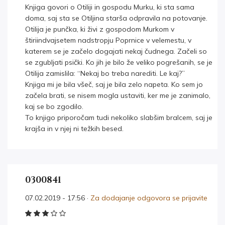
Knjiga govori o Otiliji in gospodu Murku, ki sta sama
doma, saj sta se Otiljina starša odpravila na potovanje.
Otilija je punčka, ki živi z gospodom Murkom v
štiriindvajsetem nadstropju Poprnice v velemestu, v
katerem se je začelo dogajati nekaj čudnega. Začeli so
se zgubljati psički. Ko jih je bilo že veliko pogrešanih, se je
Otilija zamislila: “Nekaj bo treba narediti. Le kaj?”
Knjiga mi je bila všeč, saj je bila zelo napeta. Ko sem jo
začela brati, se nisem mogla ustaviti, ker me je zanimalo,
kaj se bo zgodilo.
To knjigo priporočam tudi nekoliko slabšim bralcem, saj je
krajša in v njej ni težkih besed.
0300841
07.02.2019 - 17:56 ·
Za dodajanje odgovora se prijavite