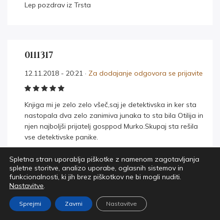
Lep pozdrav iz Trsta
0111317
12.11.2018 - 20:21 ·
Za dodajanje odgovora se prijavite
Knjiga mi je zelo zelo všeč,saj je detektivska in ker sta
nastopala dva zelo zanimiva junaka to sta bila Otilija in
njen najboljši prijatelj gosppod Murko.Skupaj sta rešila
vse detektivske panike.
Spletna stran uporablja piškotke z namenom zagotavljanja
spletne storitve, analizo uporabe, oglasnih sistemov in
funkcionalnosti, ki jih brez piškotkov ne bi mogli nuditi.
Nastavitve
.
0310311
Sprejmi
Zavrni
Nastavitve
12.11.2018 - 18:52 ·
Za dodajanje odgovora se prijavite