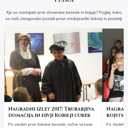
Kje so nastajale prve slovenske besede in knjige? Poglej, kako
so naši zmagovalci postali pravi srednjeveški tiskarji in pisatelji.
Nagradni izlet 2017: Trubarjeva
Nagradn
domačija in divji Kobilji curek
rojstni
Po sledeh prve tiskane besede, ročne vezave
Po sledeh I