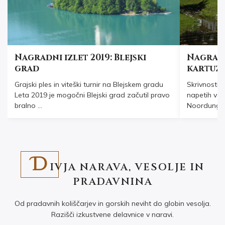
Nagradni izlet 2019: Blejski
Nagradn
grad
kartuzi
Grajski ples in viteški turnir na Blejskem gradu
Skrivnosti m
Leta 2019 je mogočni Blejski grad začutil pravo
napetih ves
bralno ...
Noordung so
D
IVJA NARAVA, VESOLJE IN
PRADAVNINA
Od pradavnih koliščarjev in gorskih neviht do globin vesolja.
Razišči izkustvene delavnice v naravi.