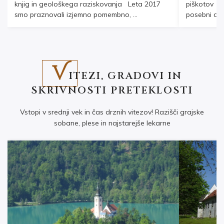
knjig in geološkega raziskovanja Leta 2017
piškotov L
smo praznovali izjemno pomembno, ...
posebni dog
V
ITEZI, GRADOVI IN
SKRIVNOSTI PRETEKLOSTI
Vstopi v srednji vek in čas drznih vitezov! Razišči grajske
sobane, plese in najstarejše lekarne