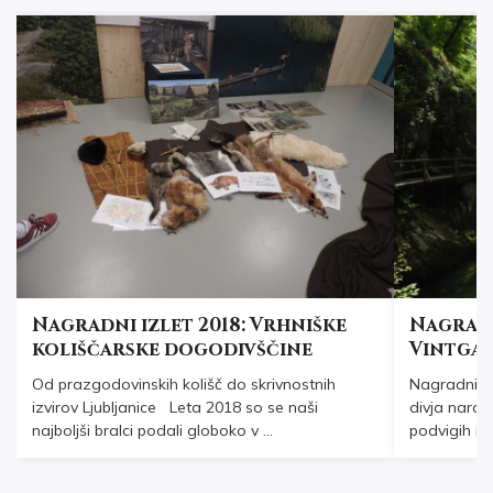
Nagradni izlet 2018: Vrhniške
Nagradni
koliščarske dogodivščine
Vintga
Od prazgodovinskih kolišč do skrivnostnih
Nagradni iz
izvirov Ljubljanice Leta 2018 so se naši
divja narav
najboljši bralci podali globoko v ...
podvigih in 