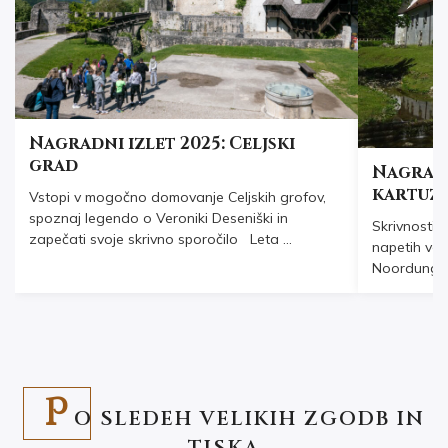
Nagradni izlet 2025: Celjski
grad
Nagradn
kartuzi
Vstopi v mogočno domovanje Celjskih grofov,
spoznaj legendo o Veroniki Deseniški in
Skrivnosti m
zapečati svoje skrivno sporočilo Leta ...
napetih ves
Noordung so
P
O SLEDEH VELIKIH ZGODB IN
TISKA