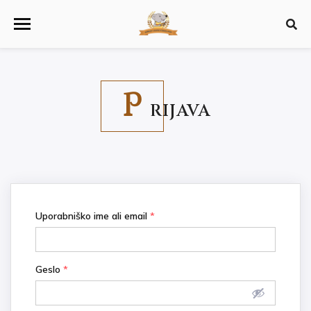
P
RIJAVA
Uporabniško ime ali email
*
Geslo
*