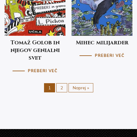
Tomaž Golob in
Mihec milijarder
njegov genialni
PREBERI VEČ
svet
PREBERI VEČ
1
2
Naprej »