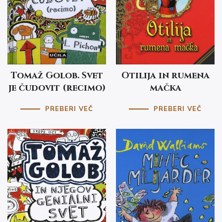
Tomaž Golob. Svet
Otilija in rumena
je čudovit (recimo)
mačka
PREBERI VEČ
PREBERI VEČ