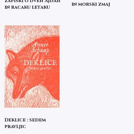
zapiski o dveh Ajdah
in morski zmaj
in racaku letaku
Deklice : sedem
pravljic