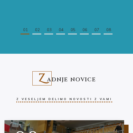
01
02
03
04
05
06
07
08
Z
ADNJE NOVICE
Z VESELJEM DELIMO NOVOSTI Z VAMI