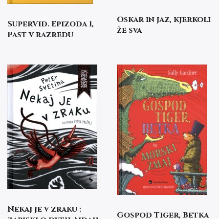
Oskar in jaz, kjerkoli
SuperVid. Epizoda 1,
že sva
Past v razredu
Nekaj je v zraku :
Gospod Tiger, Betka