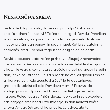
Neskončna sreda
Se ti je že kdaj zazdelo, da se dan ponavlja? Kot bi se v
enoličnih dneh čas ustavil? Točno to se zgodi Davidu. Prepričan
je, da je četrtek, njegova mama pa trdi, da je sreda. Nato se
njegov prejšnji dan ponovi. In spet. In spet. Kot bi se zataknil v
neskončni sredi – vendar tega nihče drug sploh ne opazi!
David je obupan, zato začne preiskavo. Skupaj z nenavadno
novo sosedo Reko se znajdeta sredi prave detektivske zgodbe,
v kateri je vsak, s komer sta se srečala na tisti skrivnostni sredin
dan, lahko osumljenec – in za nikogar ne veš, ali govori resnico
ali kaj prikriva … Kdo zaustavlja čas? Je to dostavljavec,
gradbenik, taksist ali celo Davidova mama? Prav vsi do
zadnjega so sumljivi in pred Davidom in Reko je res težka
naloga. Poleg tega se fizični dokazi, do katerih se dokopljeta,
naslednjega sredinega jutra izbrišejo, in dan morata začeti
znova. Ampak četrtek lahko pride le, če odvozlata to