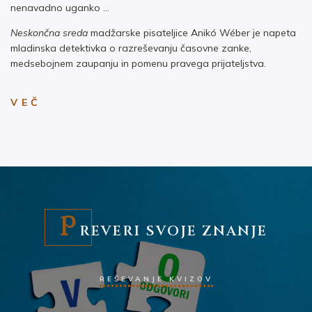
nenavadno uganko …
Neskončna sreda
madžarske pisateljice Anikó Wéber je napeta
mladinska detektivka o razreševanju časovne zanke,
medsebojnem zaupanju in pomenu pravega prijateljstva.
VEČ
P
REVERI SVOJE ZNANJE
REŠEVANJE KVIZOV