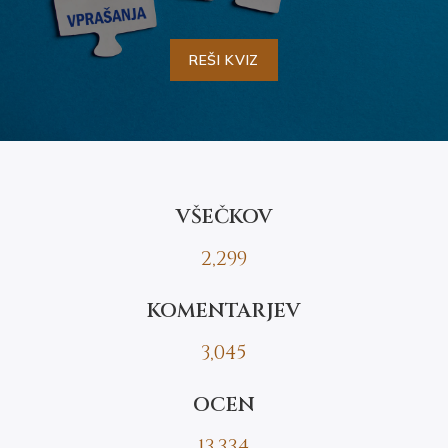
REŠI KVIZ
VŠEČKOV
2,299
KOMENTARJEV
3,045
OCEN
13,334