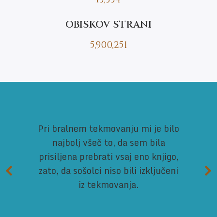
OBISKOV STRANI
5,900,251
Pri bralnem tekmovanju mi je bilo
najbolj všeč to, da sem bila
prisiljena prebrati vsaj eno knjigo,
zato, da sošolci niso bili izključeni
iz tekmovanja.