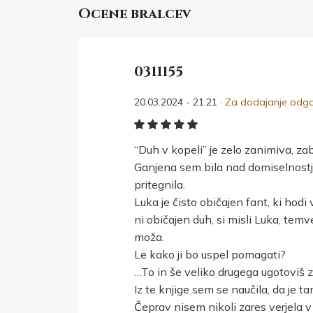
Ocene bralcev
0311155
20.03.2024 - 21:21 ·
Za dodajanje odgov
“Duh v kopeli” je zelo zanimiva, zab
Ganjena sem bila nad domiselnostjo 
pritegnila.
Luka je čisto običajen fant, ki hodi
ni običajen duh, si misli Luka, t
moža.
Le kako ji bo uspel pomagati?
…To in še veliko drugega ugotoviš z
Iz te knjige sem se naučila, da je tam,
Čeprav nisem nikoli zares verjela v