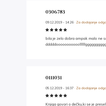
0306783
09.12.2019 - 14:26 ·
Za dodajanje odgov
bila je zelo dobra ampak malo ne s
dddddooooooooooollllllgggggggggg
0111031
05.12.2019 - 16:37 ·
Za dodajanje odgov
Knjiga govori o dečku,ki se je prese