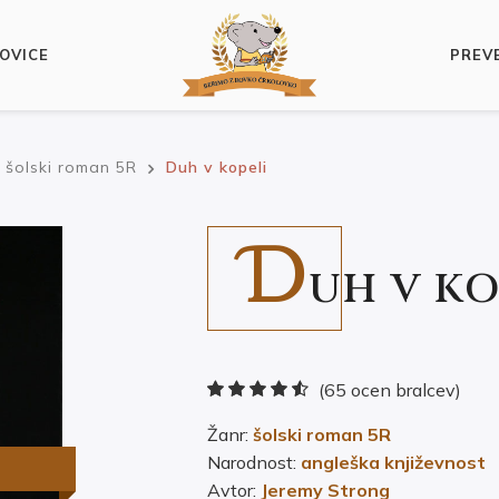
OVICE
PREV
šolski roman 5R
Duh v kopeli
D
UH V KO
(65 ocen bralcev)
Žanr:
šolski roman 5R
Narodnost:
angleška književnost
Avtor:
Jeremy Strong