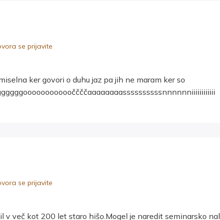
ora se prijavite
miselna ker govori o duhu jaz pa jih ne maram ker so
gggggoooooooooooččččaaaaaaaassssssssssnnnnnniiiiiiiiiiii
ora se prijavite
lil v več kot 200 let staro hišo.Mogel je naredit seminarsko na