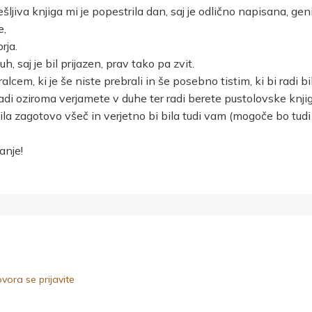
jiva knjiga mi je popestrila dan, saj je odlično napisana, geni
e,
rja.
, saj je bil prijazen, prav tako pa zvit.
cem, ki je še niste prebrali in še posebno tistim, ki bi radi b
 radi oziroma verjamete v duhe ter radi berete pustolovske knjig
a zagotovo všeč in verjetno bi bila tudi vam (mogoče bo tudi 
anje!
ora se prijavite