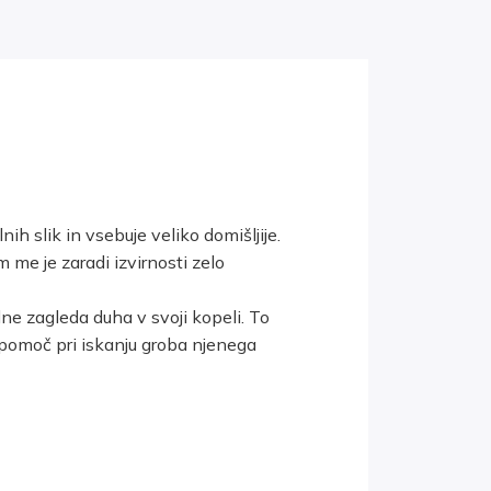
ih slik in vsebuje veliko domišljije.
 me je zaradi izvirnosti zelo
 dne zagleda duha v svoji kopeli. To
pomoč pri iskanju groba njenega