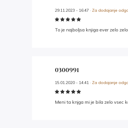
29.11.2023 - 16:47 ·
Za dodajanje odgov
To je najboljsa knjiga ever zelo ze
0300991
15.01.2020 - 14:41 ·
Za dodajanje odgov
Meni ta knjga mi je bila zelo vsec 