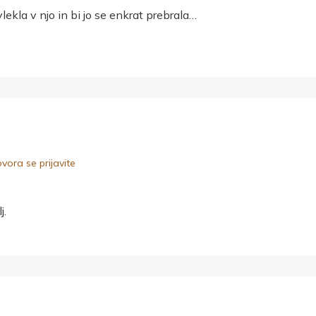
vlekla v njo in bi jo se enkrat prebrala…
ora se prijavite
j.