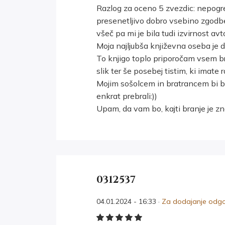
Razlog za oceno 5 zvezdic: nepogrešl
presenetljivo dobro vsebino zgodb
všeč pa mi je bila tudi izvirnost avto
Moja najljubša književna oseba je duh
To knjigo toplo priporočam vsem bral
slik ter še posebej tistim, ki imate
Mojim sošolcem in bratrancem bi bil
enkrat prebrali:))
Upam, da vam bo, kajti branje je zn
0312537
04.01.2024 - 16:33 ·
Za dodajanje odgov