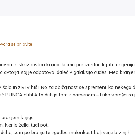
ora se prijavite
avna in skrivnostna knjiga, ki ima par izredno lepih ter genijaln
avtorja, saj je odpotoval daleč v galaksijo čudes. Med branjem
 v šolo in živi v hiši. No, ta običajnost se spremeni, ko nekega
emveč PUNCA duh! A ta duh je tam z namenom – Luko vpraša za 
 branjem knjige.
 kjer je želja, tudi pot.
 duhe, sem po branju te zgodbe malenkost bolj verjela v njih.