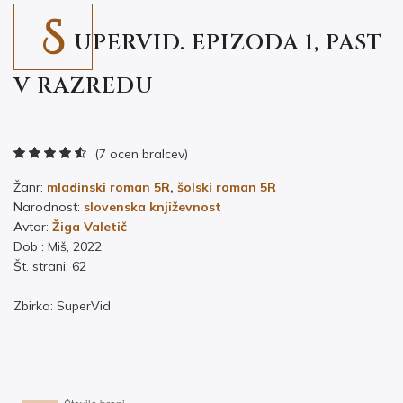
S
UPERVID. EPIZODA 1, PAST
V RAZREDU
(7 ocen bralcev)
Žanr:
mladinski roman 5R
,
šolski roman 5R
Narodnost:
slovenska književnost
Avtor:
Žiga Valetič
Dob : Miš, 2022
Št. strani: 62
Zbirka: SuperVid