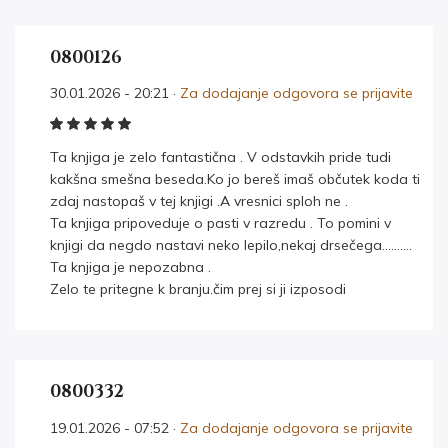
0800126
30.01.2026 - 20:21 ·
Za dodajanje odgovora se prijavite
Ta knjiga je zelo fantastična . V odstavkih pride tudi
kakšna smešna beseda.Ko jo bereš imaš občutek koda ti
zdaj nastopaš v tej knjigi .A vresnici sploh ne .
Ta knjiga pripoveduje o pasti v razredu . To pomini v
knjigi da negdo nastavi neko lepilo,nekaj drsečega……….
Ta knjiga je nepozabna .
Zelo te pritegne k branju.čim prej si ji izposodi
0800332
19.01.2026 - 07:52 ·
Za dodajanje odgovora se prijavite