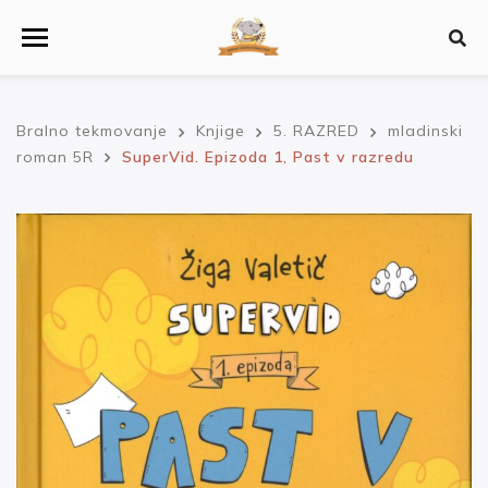
Bralno tekmovanje
Knjige
5. RAZRED
mladinski
roman 5R
SuperVid. Epizoda 1, Past v razredu