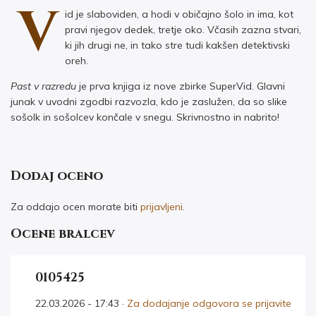
V
id je slaboviden, a hodi v običajno šolo in ima, kot
pravi njegov dedek, tretje oko. Včasih zazna stvari,
ki jih drugi ne, in tako stre tudi kakšen detektivski
oreh.
Past v razredu
je prva knjiga iz nove zbirke SuperVid. Glavni
junak v uvodni zgodbi razvozla, kdo je zaslužen, da so slike
sošolk in sošolcev končale v snegu. Skrivnostno in nabrito!
Dodaj oceno
Za oddajo ocen morate biti
prijavljeni
.
Ocene bralcev
0105425
22.03.2026 - 17:43 ·
Za dodajanje odgovora se prijavite