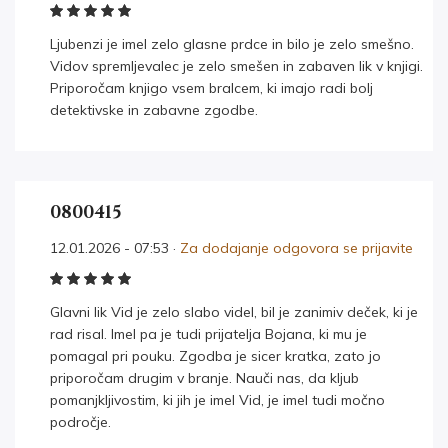
Ljubenzi je imel zelo glasne prdce in bilo je zelo smešno.
Vidov spremljevalec je zelo smešen in zabaven lik v knjigi.
Priporočam knjigo vsem bralcem, ki imajo radi bolj
detektivske in zabavne zgodbe.
0800415
12.01.2026 - 07:53 ·
Za dodajanje odgovora se prijavite
Glavni lik Vid je zelo slabo videl, bil je zanimiv deček, ki je
rad risal. Imel pa je tudi prijatelja Bojana, ki mu je
pomagal pri pouku. Zgodba je sicer kratka, zato jo
priporočam drugim v branje. Nauči nas, da kljub
pomanjkljivostim, ki jih je imel Vid, je imel tudi močno
področje.