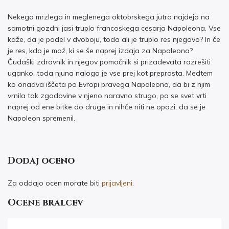
Nekega mrzlega in meglenega oktobrskega jutra najdejo na
samotni gozdni jasi truplo francoskega cesarja Napoleona. Vse
kaže, da je padel v dvoboju, toda ali je truplo res njegovo? In če
je res, kdo je mož, ki se še naprej izdaja za Napoleona?
Čudaški zdravnik in njegov pomočnik si prizadevata razrešiti
uganko, toda njuna naloga je vse prej kot preprosta. Medtem
ko onadva iščeta po Evropi pravega Napoleona, da bi z njim
vrnila tok zgodovine v njeno naravno strugo, pa se svet vrti
naprej od ene bitke do druge in nihče niti ne opazi, da se je
Napoleon spremenil.
Dodaj oceno
Za oddajo ocen morate biti
prijavljeni
.
Ocene bralcev