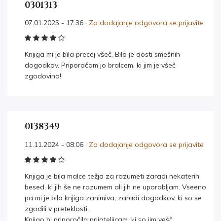
0301313
07.01.2025 - 17:36 ·
Za dodajanje odgovora se prijavite
Knjiga mi je bila precej všeč. Bilo je dosti smešnih
dogodkov. Priporočam jo bralcem, ki jim je všeč
zgodovina!
0138349
11.11.2024 - 08:06 ·
Za dodajanje odgovora se prijavite
Knjiga je bila malce težja za razumeti zaradi nekaterih
besed, ki jih še ne razumem ali jih ne uporabljam. Vseeno
pa mi je bila knjiga zanimiva, zaradi dogodkov, ki so se
zgodili v preteklosti.
Knjigo bi priporočila prijateljicam, ki so jim vešč