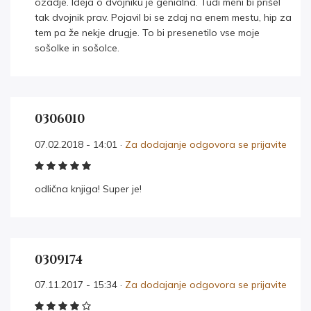
ozadje. Ideja o dvojniku je genialna. Tudi meni bi prišel
tak dvojnik prav. Pojavil bi se zdaj na enem mestu, hip za
tem pa že nekje drugje. To bi presenetilo vse moje
sošolke in sošolce.
0306010
07.02.2018 - 14:01 ·
Za dodajanje odgovora se prijavite
odlična knjiga! Super je!
0309174
07.11.2017 - 15:34 ·
Za dodajanje odgovora se prijavite