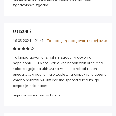
zgodovinske zgodbe.
0312085
19.03.2024 - 21:47 ·
Za dodajanje odgovora se prijavite
Ta knjiga govori o izmisljeni zgodbi ki govori o
napoleonu…… u bistvu kar o vec napoleonih ki se med
sabo kregajo pa ubistvu so vsi samo roboti razen
enega……….knjiga je malo zapletena ampak jo je vseeno
vredno prebrati.Nevem kaksna sporocilo ima knjiga
ampak je zelo napeta.
priporocam iskusenim bralcem