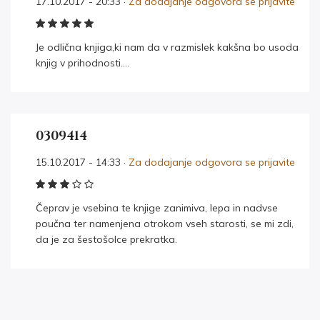
17.10.2017 - 20:33 ·
Za dodajanje odgovora se prijavite
Je odlična knjiga,ki nam da v razmislek kakšna bo usoda
knjig v prihodnosti….
0309414
15.10.2017 - 14:33 ·
Za dodajanje odgovora se prijavite
Čeprav je vsebina te knjige zanimiva, lepa in nadvse
poučna ter namenjena otrokom vseh starosti, se mi zdi,
da je za šestošolce prekratka.