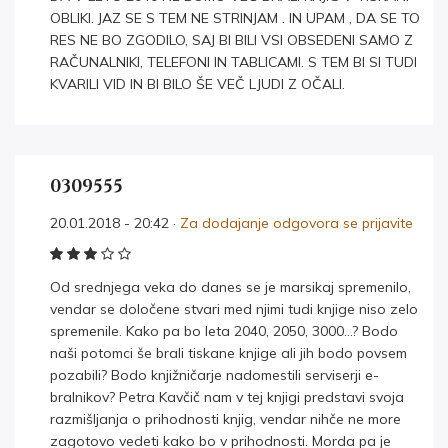
OBLIKI. JAZ SE S TEM NE STRINJAM . IN UPAM , DA SE TO
RES NE BO ZGODILO, SAJ BI BILI VSI OBSEDENI SAMO Z
RAČUNALNIKI, TELEFONI IN TABLICAMI. S TEM BI SI TUDI
KVARILI VID IN BI BILO ŠE VEČ LJUDI Z OČALI.
0309555
20.01.2018 - 20:42 ·
Za dodajanje odgovora se prijavite
Od srednjega veka do danes se je marsikaj spremenilo,
vendar se določene stvari med njimi tudi knjige niso zelo
spremenile. Kako pa bo leta 2040, 2050, 3000…? Bodo
naši potomci še brali tiskane knjige ali jih bodo povsem
pozabili? Bodo knjižničarje nadomestili serviserji e-
bralnikov? Petra Kavčič nam v tej knjigi predstavi svoja
razmišljanja o prihodnosti knjig, vendar nihče ne more
zagotovo vedeti kako bo v prihodnosti. Morda pa je