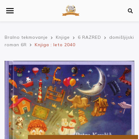
Bralno tekmovanje
Knjige
6 RAZRED
domišljijski
roman 6R
Knjiga : leto 2040