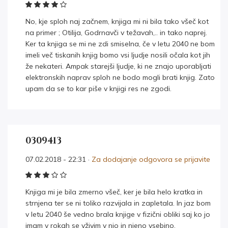
No, kje sploh naj začnem, knjiga mi ni bila tako všeč kot
na primer ; Otilija, Godrnavči v težavah,.. in tako naprej.
Ker ta knjiga se mi ne zdi smiselna, če v letu 2040 ne bom
imeli več tiskanih knjig bomo vsi ljudje nosili očala kot jih
že nekateri. Ampak starejši ljudje, ki ne znajo uporabljati
elektronskih naprav sploh ne bodo mogli brati knjig. Zato
upam da se to kar piše v knjigi res ne zgodi.
0309413
07.02.2018 - 22:31 ·
Za dodajanje odgovora se prijavite
Knjiga mi je bila zmerno všeč, ker je bila helo kratka in
strnjena ter se ni toliko razvijala in zapletala. In jaz bom
v letu 2040 še vedno brala knjige v fizični obliki saj ko jo
imam v rokah se vživim v njo in njeno vsebino.