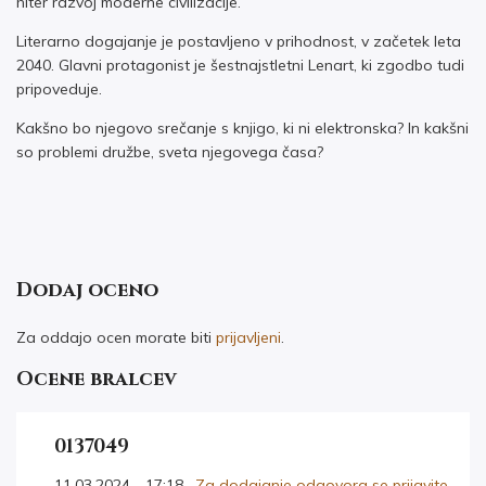
hiter razvoj moderne civilizacije.
Literarno dogajanje je postavljeno v prihodnost, v začetek leta
2040. Glavni protagonist je šestnajstletni Lenart, ki zgodbo tudi
pripoveduje.
Kakšno bo njegovo srečanje s knjigo, ki ni elektronska? In kakšni
so problemi družbe, sveta njegovega časa?
Dodaj oceno
Za oddajo ocen morate biti
prijavljeni
.
Ocene bralcev
0137049
11.03.2024 - 17:18 ·
Za dodajanje odgovora se prijavite