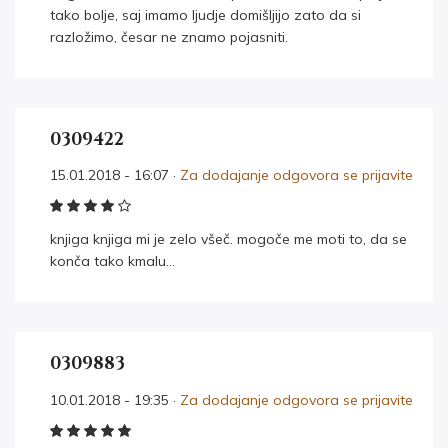
tako bolje, saj imamo ljudje domišljijo zato da si
razložimo, česar ne znamo pojasniti.
0309422
15.01.2018 - 16:07 ·
Za dodajanje odgovora se prijavite
knjiga knjiga mi je zelo všeč. mogoče me moti to, da se
konča tako kmalu…
0309883
10.01.2018 - 19:35 ·
Za dodajanje odgovora se prijavite