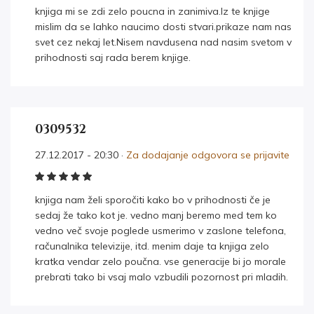
knjiga mi se zdi zelo poucna in zanimiva.Iz te knjige
mislim da se lahko naucimo dosti stvari.prikaze nam nas
svet cez nekaj let.Nisem navdusena nad nasim svetom v
prihodnosti saj rada berem knjige.
0309532
27.12.2017 - 20:30 ·
Za dodajanje odgovora se prijavite
knjiga nam želi sporočiti kako bo v prihodnosti če je
sedaj že tako kot je. vedno manj beremo med tem ko
vedno več svoje poglede usmerimo v zaslone telefona,
računalnika televizije, itd. menim daje ta knjiga zelo
kratka vendar zelo poučna. vse generacije bi jo morale
prebrati tako bi vsaj malo vzbudili pozornost pri mladih.