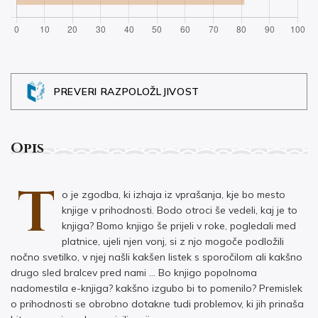
PREVERI RAZPOLOŽLJIVOST
Opis
T
o je zgodba, ki izhaja iz vprašanja, kje bo mesto
knjige v prihodnosti. Bodo otroci še vedeli, kaj je to
knjiga? Bomo knjigo še prijeli v roke, pogledali med
platnice, ujeli njen vonj, si z njo mogoče podložili
nočno svetilko, v njej našli kakšen listek s sporočilom ali kakšno
drugo sled bralcev pred nami … Bo knjigo popolnoma
nadomestila e-knjiga? kakšno izgubo bi to pomenilo? Premislek
o prihodnosti se obrobno dotakne tudi problemov, ki jih prinaša