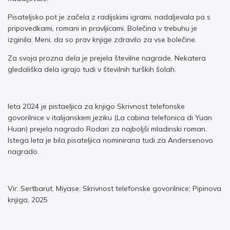
Pisateljsko pot je začela z radijskimi igrami, nadaljevala pa s
pripovedkami, romani in pravljicami. Bolečina v trebuhu je
izginila. Meni, da so prav knjige zdravilo za vse bolečine.
Za svoja prozna dela je prejela številne nagrade. Nekatera
gledališka dela igrajo tudi v številnih turških šolah.
leta 2024 je pistaeljica za knjigo Skrivnost telefonske
govorilnice v italijanskem jeziku (La cabina telefonica di Yuan
Huan) prejela nagrado Rodari za najboljši mladinski roman.
Istega leta je bila pisateljica nominirana tudi za Andersenovo
nagrado.
Vir: Sertbarut, Miyase: Skrivnost telefonske govorilnice; Pipinova
knjiga, 2025