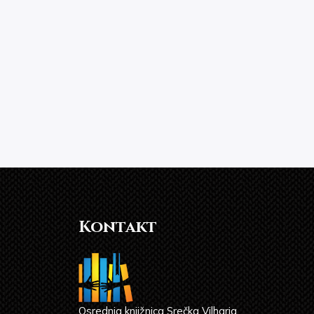
Kontakt
Osrednja knjižnica Srečka Vilharja