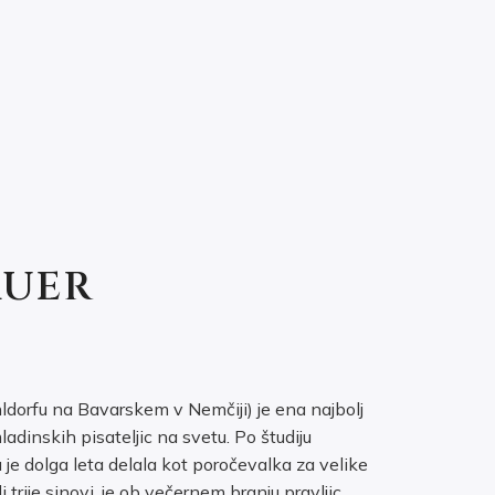
AUER
ldorfu na Bavarskem v Nemčiji) je ena najbolj
adinskih pisateljic na svetu. Po študiju
 je dolga leta delala kot poročevalka za velike
 trije sinovi, je ob večernem branju pravljic