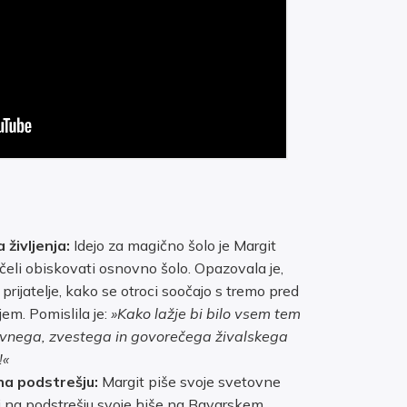
:
življenja:
Idejo za magično šolo je Margit
začeli obiskovati osnovno šolo. Opazovala je,
prijatelje, kako se otroci soočajo s tremo pred
em. Pomislila je:
»Kako lažje bi bilo vsem tem
krivnega, zvestega in govorečega živalskega
!«
na podstrešju:
Margit piše svoje svetovne
i na podstrešju svoje hiše na Bavarskem.