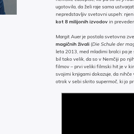
ugotovila, da želi raje sama ustvar
nepredstavljiv svetovni uspeh: njen
kot 8 milijonih izvodov
in prevede
Margit Auer je postala svetovna zv
magičnih živali
(
Die Schule der ma
leta 2013, med mladimi bralci pa je 
bil tako velik, da so v Nemčiji po nji
filmov – prvi veliki filmski hit je v
svojimi knjigami dokazuje, da nihče 
otrok v sebi skrito supermoč, ki jo pr