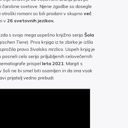
jati čarobne svetove. Njene zgodbe so dosegle
i otroški romani so bili prodani v skupno
več
ni v
26 svetovnih jezikov.
ezda s svojo mega uspešno knjižno serijo
Šola
gischen Tiere
). Prva knjiga iz te zbirke je izšla
sprožila pravo živalsko mrzlico. Uspeh knjig je
h posneli celo serijo priljubljenih celovečernih
 kinematografe prispel
leta 2021
. Margit s
v šoli ne bi smel biti osamljen in da ima vsak
avi prijatelj vedno prebudi.