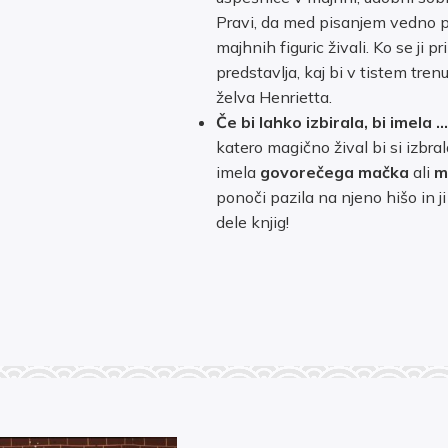
Pravi, da med pisanjem vedno pi
majhnih figuric živali. Ko se ji p
predstavlja, kaj bi v tistem tre
želva Henrietta.
Če bi lahko izbirala, bi imela …
katero magično žival bi si izbra
imela
govorečega mačka
ali
m
ponoči pazila na njeno hišo in j
dele knjig!