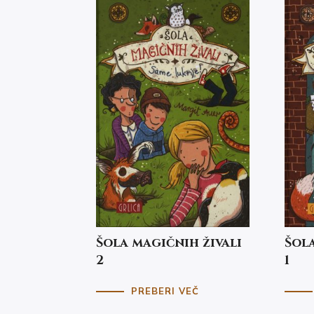
Šola magičnih živali
Šola
2
1
PREBERI VEČ