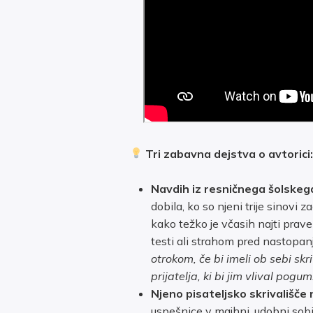
Tri zabavna dejstva o avtorici
Navdih iz resničnega šolskega 
dobila, ko so njeni trije sinovi 
kako težko je včasih najti prave 
testi ali strahom pred nastopanj
otrokom, če bi imeli ob sebi s
prijatelja, ki bi jim vlival pogum
Njeno pisateljsko skrivališče 
uspešnice v majhni, udobni sob