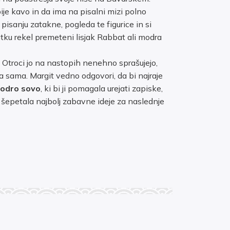
je kavo in da ima na pisalni mizi polno
ri pisanju zatakne, pogleda te figurice in si
nutku rekel premeteni lisjak Rabbat ali modra
Otroci jo na nastopih nenehno sprašujejo,
la sama. Margit vedno odgovori, da bi najraje
odro sovo
, ki bi ji pomagala urejati zapiske,
i šepetala najbolj zabavne ideje za naslednje