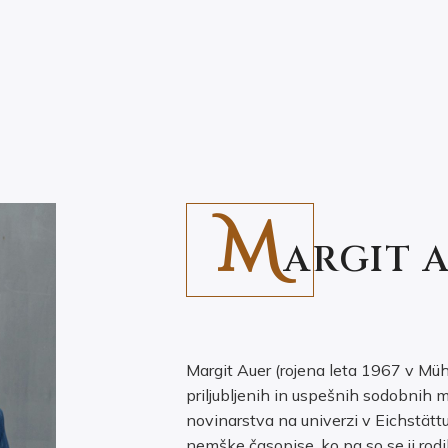
M
ARGIT 
Margit Auer (rojena leta 1967 v Müh
priljubljenih in uspešnih sodobnih ml
novinarstva na univerzi v Eichstättu
nemške časopise, ko pa so se ji rodili