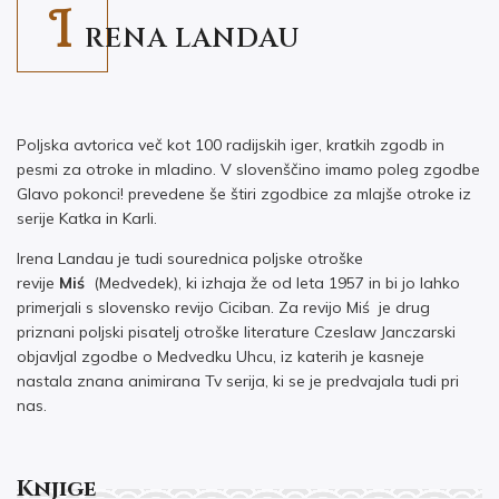
I
RENA LANDAU
Poljska avtorica več kot 100 radijskih iger, kratkih zgodb in
pesmi za otroke in mladino. V slovenščino imamo poleg zgodbe
Glavo pokonci! prevedene še štiri zgodbice za mlajše otroke iz
serije Katka in Karli.
Irena Landau je tudi sourednica poljske otroške
revije
Miś
(Medvedek), ki izhaja že od leta 1957 in bi jo lahko
primerjali s slovensko revijo Ciciban. Za revijo Miś je drug
priznani poljski pisatelj otroške literature Czeslaw Janczarski
objavljal zgodbe o Medvedku Uhcu, iz katerih je kasneje
nastala znana animirana Tv serija, ki se je predvajala tudi pri
nas.
Knjige