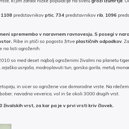
rste, ki jim zaradi nizke populacije na svetu
grozi izumrtje
. 
,
1108
predstavnikov
ptic
,
734
predstavnikov
rib
,
1096
pred
omeni spremembo v naravnem ravnovesju. S posegi v na
ostor.
Ribe in ptiči so pogosto žrtve
plastičnih odpadkov
. Z
e na listi ogroženih.
10 so med deset najbolj ogroženimi živalmi na planetu tiger,
 orjaška usnjaša, modroplavuti tun, gorska gorila, metulj mona
topirju, in sicer so ogrožene vse domorodne vrste. Na rdečem
, bober, navadna veverica, vol in še okoli 3000 drugih vrst.
ivalskih vrst, za kar pa je v prvi vrsti kriv človek.