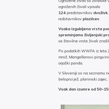
Ogrožene živali so živalske v
ogroženih živali vpisalo
124
predstavnikov
dvoživk
redstavnikov
plazilcev
.
Vsaka izgubljena vrsta p
spreminjamo življenjski pr
se številne vrste živali znašl
Po podatkih WWFA iz leta 20
mrož, Mangellanovi pingvini,
orjaški panda.
V Sloveniji so na seznamu ne
beloprsi jež, planinski zajec
Vsak dan izumre od 50–150 ž