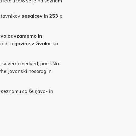
Od leta 1996 se je na seznam
stavnikov
sesalcev
in
253
p
ravo odvzamemo in
aradi
trgovine z živalmi
so
 severni medved, pacifiški
rhe, jovonski nosorog in
 seznamu so še rjavo- in