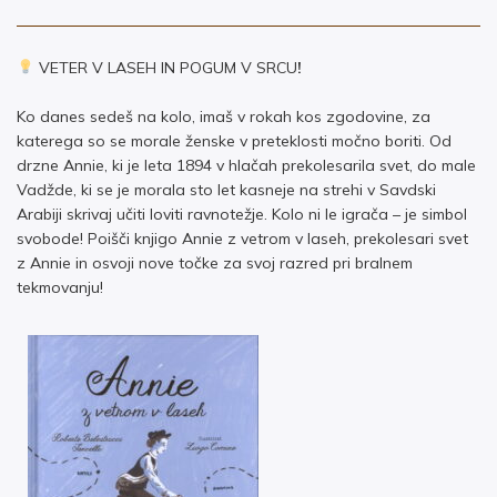
VETER V LASEH IN POGUM V SRCU
!
Ko danes sedeš na kolo, imaš v rokah kos zgodovine, za
katerega so se morale ženske v preteklosti močno boriti. Od
drzne Annie, ki je leta 1894 v hlačah prekolesarila svet, do male
Vadžde, ki se je morala sto let kasneje na strehi v Savdski
Arabiji skrivaj učiti loviti ravnotežje. Kolo ni le igrača – je simbol
svobode! Poišči knjigo Annie z vetrom v laseh, prekolesari svet
z Annie in osvoji nove točke za svoj razred pri b
ralnem
tekmovanju
!