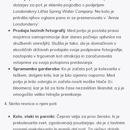
dolarjev za pot, je sklenila pogodbo s podjetjem
Londonderry Lithia Spring Water Company
. Na kolo je
pritrdila njihov oglasni pano in se preimenovala v “Annie
Londonderry”.
Prodaja lastnih fotografij:
Med potjo je postala prava
mojstrica samopromocije (kar danes počnejo
vplivnice
na
družbenih omrežjih). Služila je tako, da je domačinom v
eksotičnih državah prodajala svoje podpisane fotografije,
nastopala v trgovinah kot atrakcija in zaračunavala
vstopnine za svoja potopisna predavanja.
Sprememba garderobe:
Ko je začela pot, je kolesarila v
težkem, dolgem krilu, kar je bilo izjemno naporno. Med
potjo je krilo odvrgla in začela nositi moške hlače (t.i.
bloomers
), kar je bil za tiste čase nezaslišan škandal, a ji je
omogočilo veliko hitrejše premikanje.
4. Skrita resnica o njeni poti
Kolo, vlaki in parniki:
Čeprav velja za prvo žensko, ki je
prekolesarila svet, zgodovinarji poudarjajo, da je z lastnimi
nogami prekolesarila le manjši del poti. Za večino dolgih