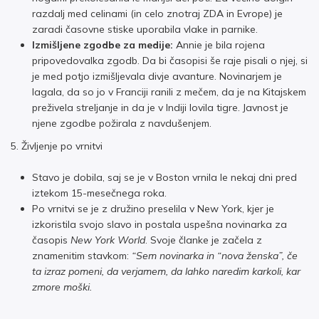
razdalj med celinami (in celo znotraj ZDA in Evrope) je
zaradi časovne stiske uporabila vlake in parnike.
Izmišljene zgodbe za medije:
Annie je bila rojena
pripovedovalka zgodb. Da bi časopisi še raje pisali o njej, si
je med potjo izmišljevala divje avanture. Novinarjem je
lagala, da so jo v Franciji ranili z mečem, da je na Kitajskem
preživela streljanje in da je v Indiji lovila tigre. Javnost je
njene zgodbe požirala z navdušenjem.
5. Življenje po vrnitvi
Stavo je dobila, saj se je v Boston vrnila le nekaj dni pred
iztekom 15-mesečnega roka.
Po vrnitvi se je z družino preselila v New York, kjer je
izkoristila svojo slavo in postala uspešna novinarka za
časopis
New York World
. Svoje članke je začela z
znamenitim stavkom:
“Sem novinarka in “nova ženska”, če
ta izraz pomeni, da verjamem, da lahko naredim karkoli, kar
zmore moški.