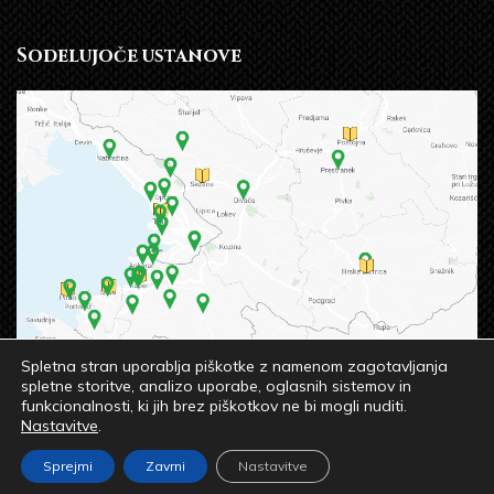
Sodelujoče ustanove
Spletna stran uporablja piškotke z namenom zagotavljanja
spletne storitve, analizo uporabe, oglasnih sistemov in
funkcionalnosti, ki jih brez piškotkov ne bi mogli nuditi.
Nastavitve
.
© 2023 OSREDNJA KNJIŽNICA SREČKA VILHARJA
Sprejmi
Zavrni
Nastavitve
KOPER