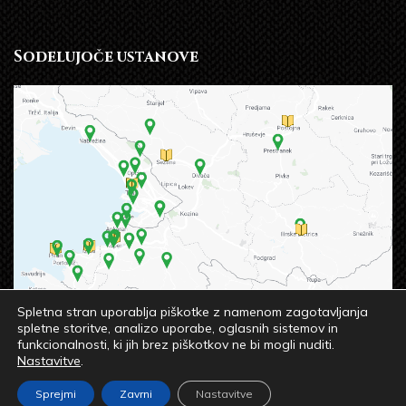
Sodelujoče ustanove
Spletna stran uporablja piškotke z namenom zagotavljanja
spletne storitve, analizo uporabe, oglasnih sistemov in
funkcionalnosti, ki jih brez piškotkov ne bi mogli nuditi.
Nastavitve
.
© 2023 OSREDNJA KNJIŽNICA SREČKA VILHARJA
Sprejmi
Zavrni
Nastavitve
KOPER