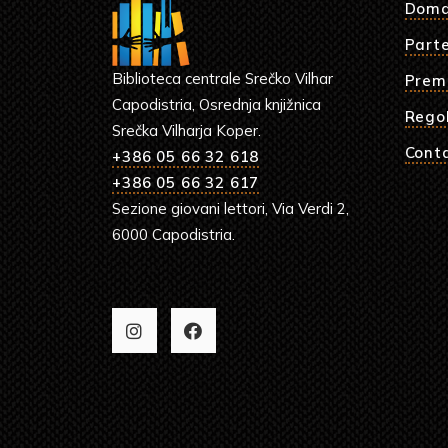
Doma
Parte
Biblioteca centrale Srečko Vilhar
Prem
Capodistria, Osrednja knjižnica
Rego
Srečka Vilharja Koper.
Cont
+386 05 66 32 618
+386 05 66 32 617
Sezione giovani lettori, Via Verdi 2,
6000 Capodistria.