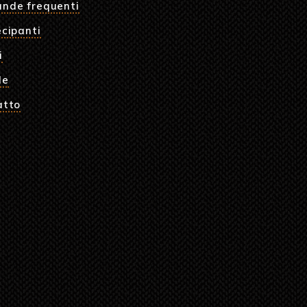
nde frequenti
cipanti
i
le
atto