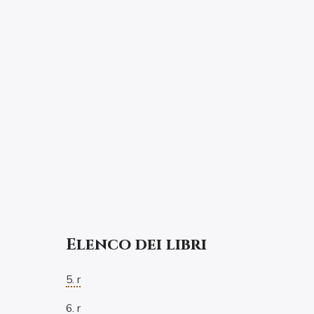
Elenco dei libri
5. r
6. r