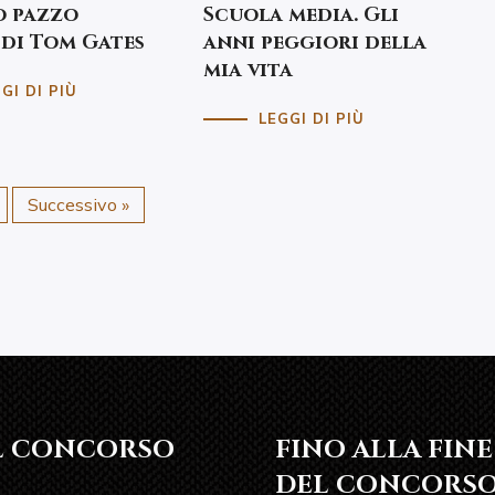
o pazzo
Scuola media. Gli
di Tom Gates
anni peggiori della
mia vita
GI DI PIÙ
LEGGI DI PIÙ
Successivo »
L CONCORSO
FINO ALLA FINE
DEL CONCORS