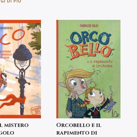
GI DI PIÙ
il mistero
Orcobello e il
ngolo
rapimento di