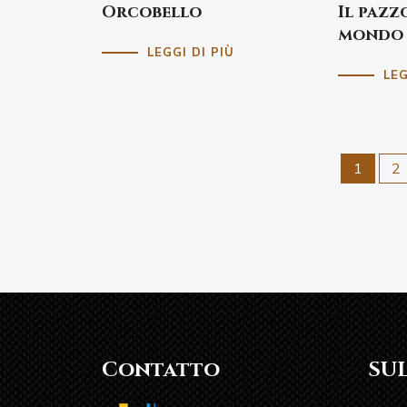
Orcobello
Il pazz
mondo 
LEGGI DI PIÙ
LEG
1
2
Contatto
SU