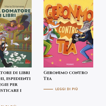
tore di libri
Geronimo contro
hi, espedienti
Tea
egie per
LEGGI DI PIÙ
sticare i